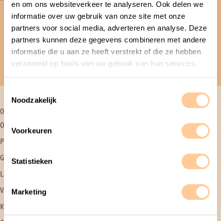
en om ons websiteverkeer te analyseren. Ook delen we
informatie over uw gebruik van onze site met onze
(035) 69 700 75
partners voor social media, adverteren en analyse. Deze
partners kunnen deze gegevens combineren met andere
centraal@skbnm.nl
informatie die u aan ze heeft verstrekt of die ze hebben
verzameld op basis van uw gebruik van hun services.
Routebeschrijving
T
Noodzakelijk
o
Over SKBNM
Opvang
e
Onze visie en organisatie
Kinderdagverblijf
s
Voorkeuren
t
Pedagogische uitgangspunten
Peuteropvang (met VE)
e
Gezonde kinderopvang
Buitenschoolse opvang
m
Statistieken
m
Lokaal en maatschappelijk
Tiens
i
Voorwaarden en beleid
Kosten kinderopvang
Marketing
n
Kwaliteit en veiligheid
Bereken de kosten
g
s