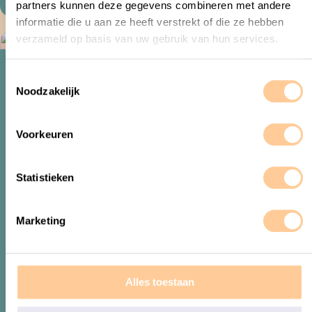
partners kunnen deze gegevens combineren met andere
informatie die u aan ze heeft verstrekt of die ze hebben
verzameld op basis van uw gebruik van hun services.
Tips & tops
Omgaan met de emoties van je
T
kind
Noodzakelijk
o
Een schreeuwend kind die zijn schoenen nog steeds niet aan heeft
e
gedaan. We kennen het beeld allemaal wel. Kan het ook anders?
s
Voorkeuren
t
e
m
Statistieken
m
i
Marketing
n
g
s
s
Alles toestaan
e
l