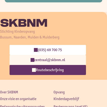
Stichting Kinderopvang
Bussum, Naarden, Muiden & Muiderberg
(035) 69 700 75
centraal@skbnm.nl
Routebeschrijving
Over SKBNM
Opvang
Onze visie en organisatie
Kinderdagverblijf
Pedagogische uitgangspunten
Peuteropvang (met VE)