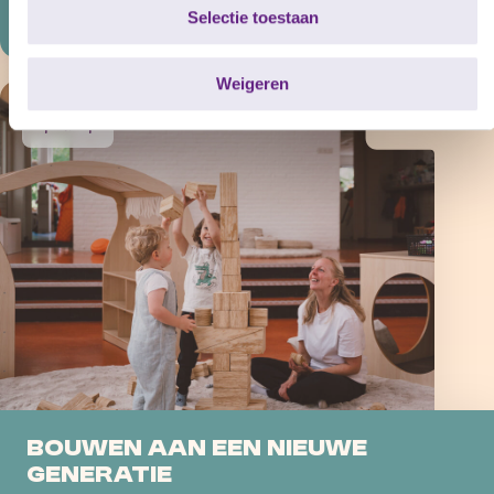
Selectie toestaan
e
c
t
Weigeren
i
Tips & tops
e
Bouwen aan een Nieuwe
Generatie