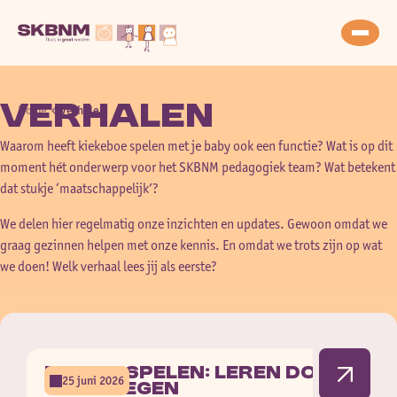
Verhalen
Home
Verhalen
Waarom heeft kiekeboe spelen met je baby ook een functie? Wat is op dit
moment hét onderwerp voor het SKBNM pedagogiek team? Wat betekent
dat stukje ‘maatschappelijk’?
We delen hier regelmatig onze inzichten en updates. Gewoon omdat we
graag gezinnen helpen met onze kennis. En omdat we trots zijn op wat
we doen! Welk verhaal lees jij als eerste?
Buiten spelen: leren door
25 juni 2026
te bewegen