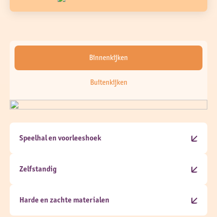
Binnenkijken
Buitenkijken
Speelhal en voorleeshoek
Klimmen en glijden doen we in de speelhal en daarna
ploffen we lekker op de kussens in de voorleeshoek!
Zelfstandig
Onze meubels zijn veel op de hoogte van de kinderen, zo
kunnen zelf bepalen of ze aan tafel willen spelen of juist
Harde en zachte materialen
niet.
Kinderen ontdekken de wereld door te voelen. Dus wij