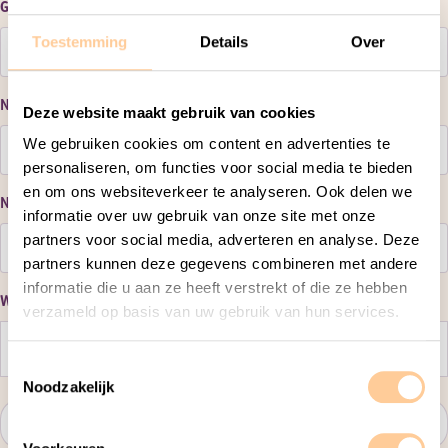
Geboortedatum
Toestemming
Details
Over
DD
slash
Naam locatie kind
(Vereist)
MM
Deze website maakt gebruik van cookies
slash
We gebruiken cookies om content en advertenties te
JJJJ
personaliseren, om functies voor social media te bieden
en om ons websiteverkeer te analyseren. Ook delen we
Naam groep kind
(Vereist)
informatie over uw gebruik van onze site met onze
partners voor social media, adverteren en analyse. Deze
partners kunnen deze gegevens combineren met andere
informatie die u aan ze heeft verstrekt of die ze hebben
Welke wijziging wil je doorgeven?
verzameld op basis van uw gebruik van hun services.
T
Noodzakelijk
o
e
s